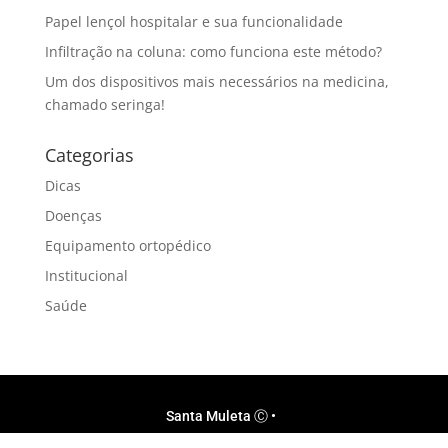
Papel lençol hospitalar e sua funcionalidade
Infiltração na coluna: como funciona este método?
Um dos dispositivos mais necessários na medicina,
chamado seringa!
Categorias
Dicas
Doenças
Equipamento ortopédico
Institucional
Saúde
Santa Muleta Ⓒ •